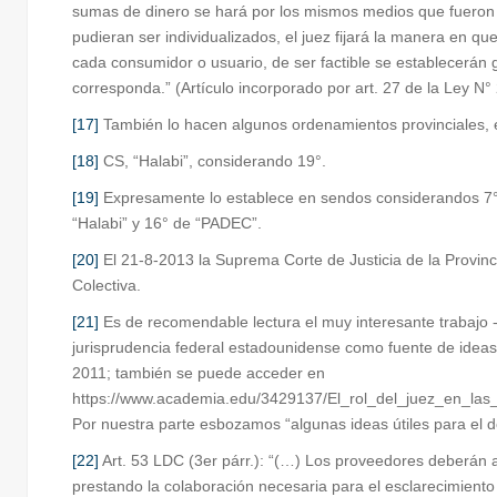
sumas de dinero se hará por los mismos medios que fueron p
pudieran ser individualizados, el juez fijará la manera en q
cada consumidor o usuario, de ser factible se establecerán g
corresponda.” (Artículo incorporado por art. 27 de la Ley N°
[17]
También lo hacen algunos ordenamientos provinciales, entr
[18]
CS, “Halabi”, considerando 19°.
[19]
Expresamente lo establece en sendos considerandos 7° d
“Halabi” y 16° de “PADEC”.
[20]
El 21-8-2013 la Suprema Corte de Justicia de la Provinc
Colectiva.
[21]
Es de recomendable lectura el muy interesante trabajo -y
jurisprudencia federal estadounidense como fuente de ideas p
2011; también se puede acceder en
https://www.academia.edu/3429137/El_rol_del_juez_en_las
Por nuestra parte esbozamos “algunas ideas útiles para el d
[22]
Art. 53 LDC (3er párr.): “(…) Los proveedores deberán a
prestando la colaboración necesaria para el esclarecimiento d