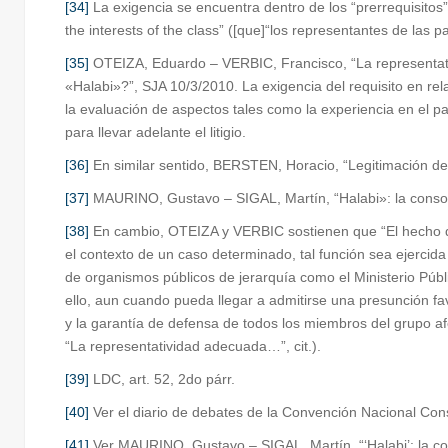
[34]
La exigencia se encuentra dentro de los “prerrequisitos” pa
the interests of the class” ([que]“los representantes de las 
[35]
OTEIZA, Eduardo – VERBIC, Francisco, “La representativ
«Halabi»?”, SJA 10/3/2010. La exigencia del requisito en re
la evaluación de aspectos tales como la experiencia en el patr
para llevar adelante el litigio.
[36]
En similar sentido, BERSTEN, Horacio, “Legitimación de
[37]
MAURINO, Gustavo – SIGAL, Martín, “Halabi»: la consolid
[38]
En cambio, OTEIZA y VERBIC sostienen que “El hecho de 
el contexto de un caso determinado, tal función sea ejercid
de organismos públicos de jerarquía como el Ministerio Públi
ello, aun cuando pueda llegar a admitirse una presunción fa
y la garantía de defensa de todos los miembros del grupo af
“La representatividad adecuada…”, cit.).
[39]
LDC, art. 52, 2do párr.
[40]
Ver el diario de debates de la Convención Nacional Con
[41]
Ver MAURINO, Gustavo – SIGAL, Martín, “‘Halabi’: la cons