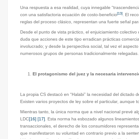
Una respuesta a esa realidad, cuya innegable “trascendencia
[13]
con una satisfactoria ecuación de costo-beneficio
. El rec
reglas del proceso clásico, representan una fuerte señal pa
Desde el punto de vista práctico, el enjuiciamiento colecti
duda que acciones de este tipo erradican prácticas comercia
involucrado; y desde la perspectiva social, tal vez el aspecto
numerosos grupos de personas tradicionalmente relegadas.
El protagonismo del juez y la necesaria intervenci
La propia CS destacó en “Halabi” la necesidad del dictado 
Existen varios proyectos de ley sobre el particular, aunque
Mientras tanto, la única norma que a nivel nacional prevé al
LDC
[16]
[17]
. Esta norma ha esbozado algunos lineamientos 
transaccionales, el derecho de los consumidores representa
que manifestaron su voluntad en contrario previo a la sentenc