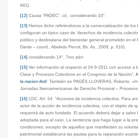
942).
[12]
Causa “PADEC”, cit., considerando 10°.
[13]
Hemos dicho refiriéndonos a la comercialización de los 
configuran un típico caso de ‘derechos de incidencia colect
público y destinataria del bienestar general prometido en 
Dante – coord., Abeledo Perrot, Bs. As., 2009, p. 510).
[14]
considerando 14°, 7mo párr.
[15]
Ver información al respecto al 24-9-2011 con acceso a l
Clase y Procesos Colectivos en el Congreso de la Nación”,
h
la-nacion-fed/
. También en PAGÉS LLOVERAS, Roberto, «Infor
Jornadas Iberoamericanas de Derecho Procesal – Procesos Co
[16]
LDC, Art. 54: “Acciones de incidencia colectiva. Para arri
actor de la acción de incidencia colectiva, con el objeto d
requerirá de auto fundado. El acuerdo deberá dejar a salvo 
adoptada para el caso. La sentencia que haga lugar a la pr
condiciones, excepto de aquellos que manifiesten su voluntad
patrimonial establecerá las pautas para la reparación económi