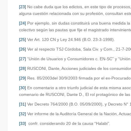
[23]
No cabe duda que los edictos, en este tipo de procesos,
alguna cuestión relacionada con su profesión, consultan este
[24]
Por ejemplo, sin dudas constituirá una buena medida la q
colectivo según las pautas que fije el magistrado intervinient
[25]
Ver Art. 120 CN y Ley 24.946 (B.O. 23-3-1998).
[26]
Ver al respecto TSJ Córdoba, Sala Civ. y Com., 21-7-200
[27]
“Unión de Usuarios y Consumidores c. EN-SC” y “Unión 
[28]
RUSCONI, Dante, Acciones judiciales de los consumidores
[29]
Res. 85/2003del 30/9/2003 firmada por el ex-Procurador
[30]
En comentario a otro triunfo judicial de esta misma aso
comenario de RUSCONI, Dante D., El rol protagónico de las
[31]
Ver Decreto 764/2000 (B.O. 05/09/2000), y Decreto N° 
[32]
Ver informe de la Auditoría General de la Nación, Actu
[33]
confr. considerando 20 de la causa “Halabi”.