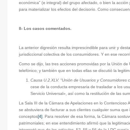
económica” (e integral) del grupo afectado, o bien la acción
para materializar los efectos del decisorio. Como consecuen
II- Los casos comentados.
La anterior digresión resulta imprescindible para unir y de
jurisdiccional colectiva de los consumidores. Y en ese recor
Como se dijo, las tres acciones promovidas por la Unión de 
telefónico; y también que en todas ellas se discutió la legit
Causa U.2.XLV. “Unión de Usuarios y Consumidores c/
cese de la conducta empresaria de trasladar a los usuar
Servicio Universal», así como la restitución de las s
La Sala III de la Cámara de Apelaciones en lo Contencioso 
se abstuviera de facturar a sus clientes cualquier suma que i
conceptos
[4]
. Para resolver de esa forma, la Cámara sostuv
patrimoniales; en ese entendimiento afirmó que la legitimaci
interpretó que de los artículos 52, 55 y 56 de la LDC surgía q