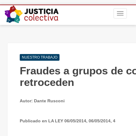
S
TOGGLE
k
i
p
t
o
m
Navegación
a
NUESTRO TRABAJO
de
i
Fraudes a grupos de co
entradas
n
c
retroceden
o
n
t
Autor: Dante Rusconi
e
n
t
Publicado en LA LEY 06/05/2014, 06/05/2014, 4