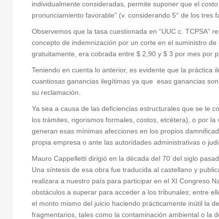
individualmente consideradas, permite suponer que el costo 
pronunciamiento favorable” (v. considerando 5° de los tres fa
Observemos que la tasa cuestionada en “UUC c. TCPSA” rep
concepto de indemnización por un corte en el suministro de 
gratuitamente, era cobrada entre $ 2,90 y $ 3 por mes por 
Teniendo en cuenta lo anterior, es evidente que la práctica 
cuantiosas ganancias ilegítimas ya que esas ganancias son,
su reclamación.
Ya sea a causa de las deficiencias estructurales que se le c
los trámites, rigorismos formales, costos, etcétera), o por 
generan esas mínimas afecciones en los propios damnificados
propia empresa o ante las autoridades administrativas o jud
Mauro Cappelletti dirigió en la década del 70´del siglo pasa
Una síntesis de esa obra fue traducida al castellano y publi
realizara a nuestro país para participar en el XI Congreso 
obstáculos a superar para acceder a los tribunales; entre e
el monto mismo del juicio haciendo prácticamente inútil la 
fragmentarios, tales como la contaminación ambiental o la 