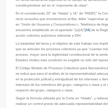
constituyéndose así en el “exponente de clase”.
En el considerando 20° de “Halabi” y 16° de “PADEC” la Corte
otros recaudos que enumeramos arriba, debe “supervisar qu
en “Unión de Usuarios y Consumidores c. Telefónica de Arge
encuentra establecido en el apartado “(a)(4)”
[34]
de la Regla
acción colectiva autóctona referente a DIH.
La bastedad del tema y el objetivo de este trabajo nos impid
que se articulan los procesos colectivos ya que “cuantas m
proceso, mayor será la legitimidad constitucional de la sen
Estados Unidos esta condición es exigible no sólo del repr
El Código Modelo de Procesos Colectivos para Iberoamérica, e
se indica que para el análisis de la representatividad adecua
en la protección judicial y extrajudicial de los intereses o 
intereses de los miembros del grupo, categoría o clase y e
respecto del grupo, categoría o clase.
Según la fórmula utilizada por la Corte en “Halabi”, y reit
realizar un control previo de adecuada representatividad del 