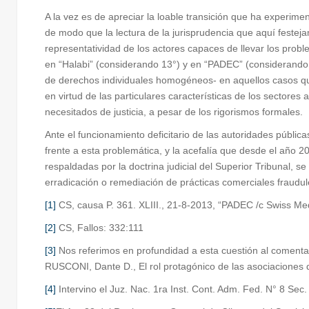
A la vez es de apreciar la loable transición que ha experimen
de modo que la lectura de la jurisprudencia que aquí festeja
representatividad de los actores capaces de llevar los proble
en “Halabi” (considerando 13°) y en “PADEC” (considerando 1
de derechos individuales homogéneos- en aquellos casos que 
en virtud de las particulares características de los sectores 
necesitados de justicia, a pesar de los rigorismos formales.
Ante el funcionamiento deficitario de las autoridades públic
frente a esta problemática, y la acefalía que desde el año
respaldadas por la doctrina judicial del Superior Tribunal, 
erradicación o remediación de prácticas comerciales fraudulen
[1]
CS, causa P. 361. XLIII., 21-8-2013, “PADEC /c Swiss Medi
[2]
CS, Fallos: 332:111
[3]
Nos referimos en profundidad a esta cuestión al comentar
RUSCONI, Dante D., El rol protagónico de las asociaciones
[4]
Intervino el Juz. Nac. 1ra Inst. Cont. Adm. Fed. N° 8 Sec.