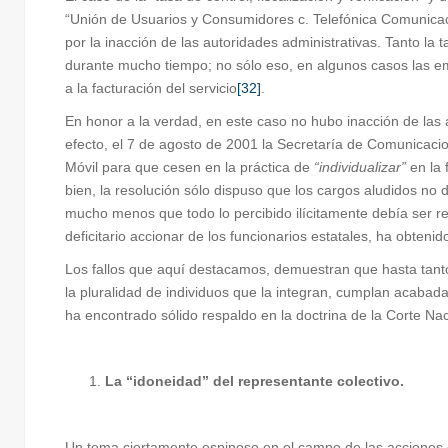
“Unión de Usuarios y Consumidores c. Telefónica Comunicaci
por la inacción de las autoridades administrativas. Tanto la
durante mucho tiempo; no sólo eso, en algunos casos las em
a la facturación del servicio
[32]
.
En honor a la verdad, en este caso no hubo inacción de las a
efecto, el 7 de agosto de 2001 la Secretaría de Comunicacio
Móvil para que cesen en la práctica de
“individualizar”
en la 
bien, la resolución sólo dispuso que los cargos aludidos no 
mucho menos que todo lo percibido ilícitamente debía ser re
deficitario accionar de los funcionarios estatales, ha obten
Los fallos que aquí destacamos, demuestran que hasta tanto
la pluralidad de individuos que la integran, cumplan acab
ha encontrado sólido respaldo en la doctrina de la Corte Na
La “idoneidad” del representante colectivo.
Un tema ciertamente espinoso en el campo de las acciones co