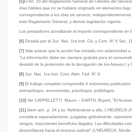
[5]
El Art. 33 del Reglamento General de Clientes del Servici
días hábiles que no se hubiere originado en elementos bajo 
correspondiente a los días sin servicio, independientemente
este Reglamento General, y demás legislación vigente.
Los prestadores acreditarán el importe correspondiente en la 
[6]
Dictada por el Juz. Nac. 1ra Inst. Civ. y Com. N° 6 Sec. 1
[7]
Vale aclarar que la acción fue iniciada con anterioridad a
“La información debe ser siempre gratuita para el consumido
desistió de la pretensión de la derogación de los Anexos I 
[8]
Juz. Nac. 1ra Inst. Cont. Adm. Fed. N° 9.
[9]
El trabajo completo comprendió 4 volúmenes publicados en
antropólogos, economistas, psicólogos, politólogos.
[10]
Ver CAPPELLETTI, Mauro – GARTH, Bryant, “El Acceso a l
[11]
Ídem ant., p. 34 y ss. Refiriéndose a ello, L’HEUREUX (
considera separadamente; juzgadas globalmente, representan
riesgos, importantes beneficios ilegales. Las dificultades c
desconfianza hacia el proceso judicial” (L’HEUREUX, Nicole, 