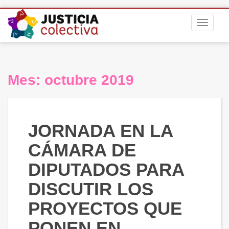
S
TOGGLE
k
i
p
t
o
Mes:
octubre 2019
m
a
i
n
JORNADA EN LA
c
o
CÁMARA DE
n
DIPUTADOS PARA
t
e
DISCUTIR LOS
n
t
PROYECTOS QUE
PONEN EN