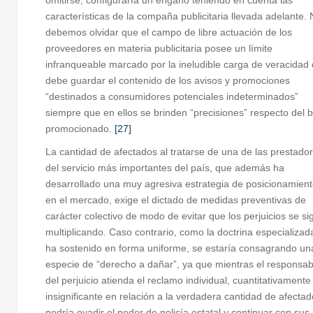
omitirse, configuraría un engaño teniendo en cuenta las
características de la compaña publicitaria llevada adelante.
debemos olvidar que el campo de libre actuación de los
proveedores en materia publicitaria posee un límite
infranqueable marcado por la ineludible carga de veracidad
debe guardar el contenido de los avisos y promociones
“destinados a consumidores potenciales indeterminados”
siempre que en ellos se brinden “precisiones” respecto del b
promocionado.
[27]
La cantidad de afectados al tratarse de una de las prestado
del servicio más importantes del país, que además ha
desarrollado una muy agresiva estrategia de posicionamien
en el mercado, exige el dictado de medidas preventivas de
carácter colectivo de modo de evitar que los perjuicios se si
multiplicando. Caso contrario, como la doctrina especializad
ha sostenido en forma uniforme, se estaría consagrando un
especie de “derecho a dañar”, ya que mientras el responsab
del perjuicio atienda el reclamo individual, cuantitativamente
insignificante en relación a la verdadera cantidad de afectad
podría evadir el poder de policía estatal y continuar con sus