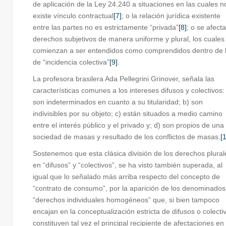
de aplicación de la Ley 24.240 a situaciones en las cuales n
existe vínculo contractual
[7]
; o la relación jurídica existente
entre las partes no es estrictamente “privada”
[8]
; o se afect
derechos subjetivos de manera uniforme y plural, los cuales
comienzan a ser entendidos como comprendidos dentro de 
de “incidencia colectiva”
[9]
.
La profesora brasilera Ada Pellegrini Grinover, señala las
características comunes a los intereses difusos y colectivos:
son indeterminados en cuanto a su titularidad; b) son
indivisibles por su objeto; c) están situados a medio camino
entre el interés público y el privado y; d) son propios de una
sociedad de masas y resultado de los conflictos de masas.
[
Sostenemos que esta clásica división de los derechos plural
en “difusos” y “colectivos”, se ha visto también superada, al
igual que lo señalado más arriba respecto del concepto de
“contrato de consumo”, por la aparición de los denominados
“derechos individuales homogéneos” que, si bien tampoco
encajan en la conceptualización estricta de difusos o colecti
constituyen tal vez el principal recipiente de afectaciones en 