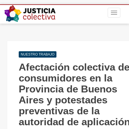
S
TOGGLE
k
i
p
t
o
m
Navegación
a
NUESTRO TRABAJO
de
i
Afectación colectiva d
entradas
n
c
consumidores en la
o
Provincia de Buenos
n
t
Aires y potestades
e
F
g
n
preventivas de la
consu
t
la C
autoridad de aplicació
asoc
no r