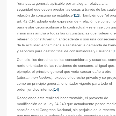
“una pauta general, aplicable por analogía, relativa a la
seguridad que deben prestar las cosas a través de las cuale
relación de consumo se establece”
[12]
. También que “el pro
art. 42 C.N. adopta esta expresión de «relación de consum
para evitar circunscribirse a lo contractual y referirse con un
visión más amplia a todas las circunstancias que rodean o s
refieren o constituyen un antecedente o son una consecuen
de la actividad encaminada a satisfacer la demanda de bien
y servicios para destino final de consumidores y usuarios.”
[1
Con ello, los derechos de los consumidores y usuarios, com
norte orientador de las relaciones de consumo, al igual que,
ejemplo, el principio general que veda causar daño a otro
(
alterum non laedere),
excede el derecho privado y se proy
como un principio general, orientador vigente para todo el
orden jurídico interno.
[14]
Recogiendo esta realidad incontrastable, el proyecto de
modificación de la Ley 24.240 que actualmente posee medi
sanción en el Congreso Nacional, sin perjuicio de la reserva
que nos merece la redacción empleada, acertadamente inte