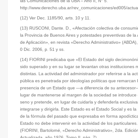
las Comunicaciones de la UBA – Año II, N° 5.
http://www.derecho.uba.ar/rev_comunicaciones/ed005/actua
(12) Ver Dec. 1185/90, arts. 10 y 11.
(13) RUSCONI, Dante. D., «Afectación colectiva de consumi
la Provincia de Buenos Aires y potestades preventivas de la
de Aplicación», en revista «Derecho Administrativo» (ABDA),
0 Dic. 2006, p. 51 y ss.
(14) FIORINI predicaba que «El Estado del siglo decimonón
sido superado y en su lugar se levantan otras instituciones 
distintas. La actividad del administrador por referirse a la ac
pública es penetrada por ideologías políticas que remarcan 
presencia de un Estado que —a diferencia de su antecesor
lugar de mantenerse al margen de la sociedad se introduce
seno y pretende, en lugar de cuidarla y defenderla exclusiv
integrarse y dirigirla. Este Estado es el Estado Social y es l
de la fórmula del pasado que expresaba en forma apodíctica
Estado no debe intervenir en la actividad de los particulares.
(FIORINI, Bartolomé, «Derecho Administrativo», 2da. Edició
Actualizada, año 1976, Tomo II, pág. 7).