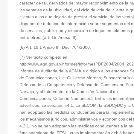
carácter de tal, derivados del mayor reconocimiento de la m
las ventajas de la ubicuidad, del ciclo de vida del cliente o g
clientes a los que dejaría de prestar el servicio, de las venta
disponer de todo tipo de información sobre segmentos del 
de servicios, publicidad y exposición de logos en teléfonos p
entre otros. (art. 15, Anexo III).
(6) Art. 19.1 Anexo III, Dec. 764/2000.
(7) Ver texto completo en
http://www.agn.gov.ar/informes/informesPDF2004/2004_202.
informe de Auditoria de la AGN fue dirigido a los entonces S
de Comunicaciones, Lic. Guillermo Moreno; Subsecretaría 
Defensa de la Competencia y Defensa del Consumidor, Patr
Narvaja; y al Interventor de la Comisión Nacional de
Comunicaciones, Ceferino Namuncurá. Entre los incumplimi
advertidos, se señalan: «4.1. La SECOM, la SSDCyDC y la
han adoptado las medidas conducentes para la implementa
los mecanismos jurídicos, administrativos y económicos d
4.2.1. No se han adoptado las medidas conducentes a la pu
funcionamiento del FFSU, cuya implementación debió habe