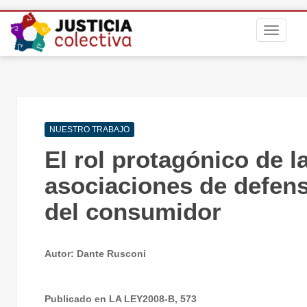
S
TOGGLE
k
i
p
t
o
m
Navegación
a
NUESTRO TRABAJO
de
i
El rol protagónico de l
entradas
n
c
asociaciones de defen
o
del consumidor
n
t
e
n
Autor: Dante Rusconi
t
Publicado en LA LEY2008-B, 573