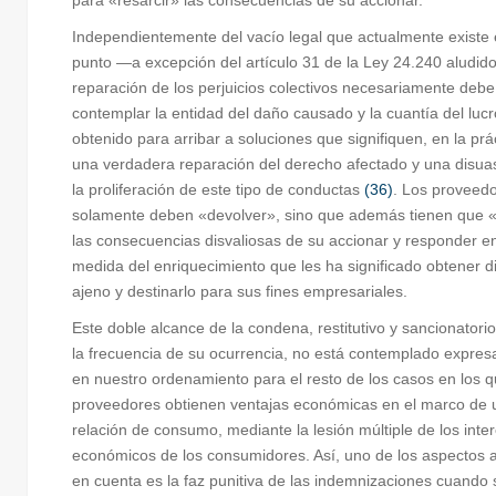
para «resarcir» las consecuencias de su accionar.
Independientemente del vacío legal que actualmente existe 
punto —a excepción del artículo 31 de la Ley 24.240 aludid
reparación de los perjuicios colectivos necesariamente debe
contemplar la entidad del daño causado y la cuantía del lucro 
obtenido para arribar a soluciones que signifiquen, en la prá
una verdadera reparación del derecho afectado y una disua
la proliferación de este tipo de conductas
(36)
. Los proveed
solamente deben «devolver», sino que además tienen que «
las consecuencias disvaliosas de su accionar y responder en
medida del enriquecimiento que les ha significado obtener d
ajeno y destinarlo para sus fines empresariales.
Este doble alcance de la condena, restitutivo y sancionatori
la frecuencia de su ocurrencia, no está contemplado expre
en nuestro ordenamiento para el resto de los casos en los q
proveedores obtienen ventajas económicas en el marco de 
relación de consumo, mediante la lesión múltiple de los inte
económicos de los consumidores. Así, uno de los aspectos a
en cuenta es la faz punitiva de las indemnizaciones cuando 