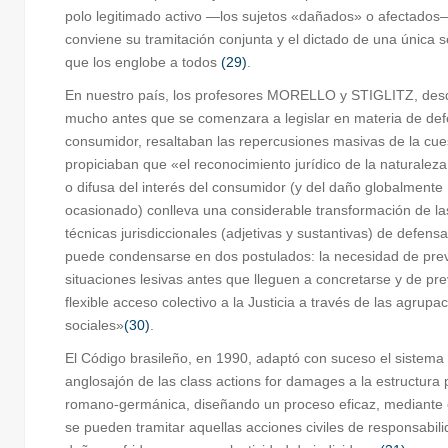
polo legitimado activo —los sujetos «dañados» o afectados
conviene su tramitación conjunta y el dictado de una única 
que los englobe a todos
(29)
.
En nuestro país, los profesores MORELLO y STIGLITZ, des
mucho antes que se comenzara a legislar en materia de def
consumidor, resaltaban las repercusiones masivas de la cue
propiciaban que «el reconocimiento jurídico de la naturaleza
o difusa del interés del consumidor (y del daño globalmente
ocasionado) conlleva una considerable transformación de la
técnicas jurisdiccionales (adjetivas y sustantivas) de defens
puede condensarse en dos postulados: la necesidad de prev
situaciones lesivas antes que lleguen a concretarse y de pr
flexible acceso colectivo a la Justicia a través de las agrupa
sociales»
(30)
.
El Código brasileño, en 1990, adaptó con suceso el sistema
anglosajón de las class actions for damages a la estructura 
romano-germánica, diseñando un proceso eficaz, mediante e
se pueden tramitar aquellas acciones civiles de responsabil