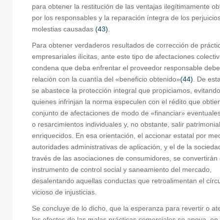
para obtener la restitución de las ventajas ilegítimamente o
por los responsables y la reparación íntegra de los perjuicio
molestias causadas
(43)
.
Para obtener verdaderos resultados de corrección de prácti
empresariales ilícitas, ante este tipo de afectaciones colectiv
condena que deba enfrentar el proveedor responsable debe
relación con la cuantía del «beneficio obtenido»
(44)
. De est
se abastece la protección integral que propiciamos, evitand
quienes infrinjan la norma especulen con el rédito que obtie
conjunto de afectaciones de modo de «financiar» eventuale
o resarcimientos individuales y, no obstante, salir patrimoni
enriquecidos. En esa orientación, el accionar estatal por me
autoridades administrativas de aplicación, y el de la socieda
través de las asociaciones de consumidores, se convertirán
instrumento de control social y saneamiento del mercado,
desalentando aquellas conductas que retroalimentan el círc
vicioso de injusticias.
Se concluye de lo dicho, que la esperanza para revertir o a
los efectos de las malas prácticas comerciales se apoya, en 