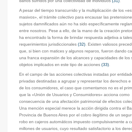
daños sufridos por una colectividad de individuos
(31)
.
A pesar del tiempo transcurrido y la multiplicación de los «e
masivos», el trámite colectivo para encausar las pretensione
sujetos damnificados aún no ha sido específicamente regl
entre nosotros. Pese a ello, de la mano de la creación preto
ha encontrado la forma de brindar respuesta adjetiva a tales
requerimientos jurisdiccionales
(32)
. Existen valiosos prece
que, si bien con matices y algunos reparos, fueron dando c
una franca expansión de los alcances y capacidades de los 
objetos implicados en este tipo de acciones
(33)
.
En el campo de las acciones colectivas instadas por entidad
privadas destinadas a agrupar y representar los derechos e 
de los consumidores, el caso que comentamos no es el prim
que la «Unión de Usuarios y Consumidores» acciona como
consecuencia de una afectación patrimonial de efectos colec
Una mención especial merece la acción dirigida contra el Ba
Provincia de Buenos Aires por el cobro ilegítimo de un segu
robo en cajeros automáticos impuesto compulsivamente a c
millones de usuarios, cuyo resultado satisfactorio a los der