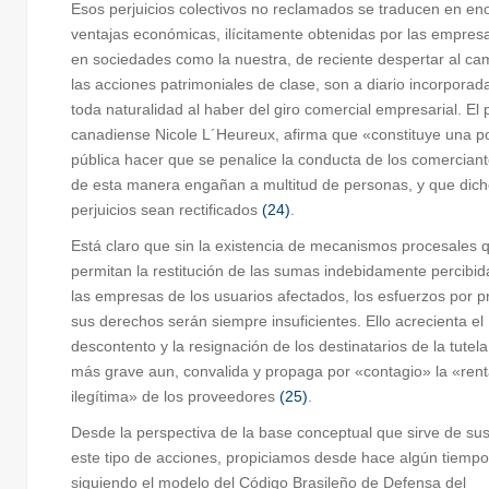
Esos perjuicios colectivos no reclamados se traducen en e
ventajas económicas, ilícitamente obtenidas por las empres
en sociedades como la nuestra, de reciente despertar al c
las acciones patrimoniales de clase, son a diario incorporad
toda naturalidad al haber del giro comercial empresarial. El 
canadiense Nicole L´Heureux, afirma que «constituye una po
pública hacer que se penalice la conducta de los comercian
de esta manera engañan a multitud de personas, y que dic
perjuicios sean rectificados
(24)
.
Está claro que sin la existencia de mecanismos procesales 
permitan la restitución de las sumas indebidamente percibid
las empresas de los usuarios afectados, los esfuerzos por p
sus derechos serán siempre insuficientes. Ello acrecienta el
descontento y la resignación de los destinatarios de la tutela 
más grave aun, convalida y propaga por «contagio» la «rent
ilegítima» de los proveedores
(25)
.
Desde la perspectiva de la base conceptual que sirve de sus
este tipo de acciones, propiciamos desde hace algún tiempo
siguiendo el modelo del Código Brasileño de Defensa del