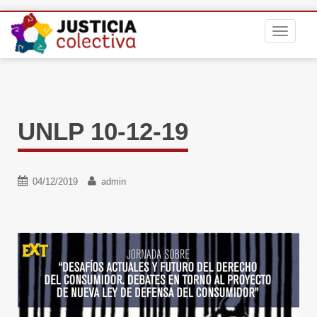
S
TOGGLE
k
i
p
t
o
m
UNLP 10-12-19
a
i
n
c
04/12/2019
admin
o
n
t
e
n
t