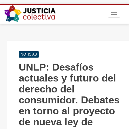
S
TOGGLE
k
i
p
t
o
m
Navegación
a
NOTICIAS
de
i
UNLP: Desafíos
entradas
n
c
actuales y futuro del
o
derecho del
n
t
consumidor. Debates
e
n
en torno al proyecto
t
Jornad
de nueva ley de
por el dí
de