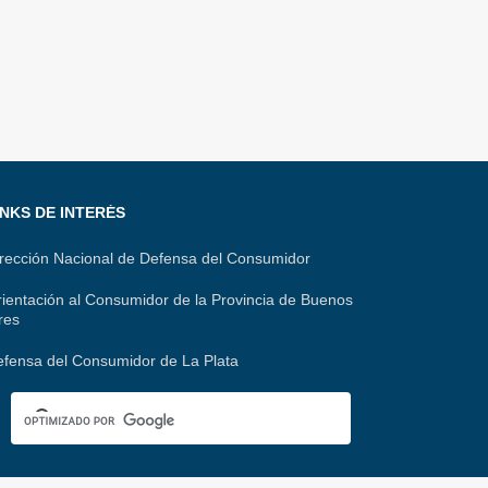
t
l
o
d
s
e
m
I
A
g
p
n
p
r
a
p
a
r
m
t
INKS DE INTERÉS
i
rección Nacional de Defensa del Consumidor
r
ientación al Consumidor de la Provincia de Buenos
res
fensa del Consumidor de La Plata