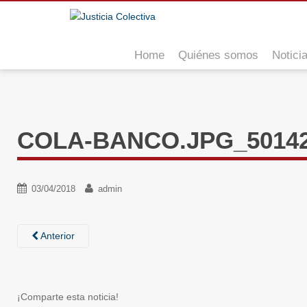
S
k
i
Home
Quiénes somos
Notici
p
t
o
m
a
COLA-BANCO.JPG_50142
i
n
c
o
03/04/2018
admin
n
t
e
Anterior
n
t
¡Comparte esta noticia!