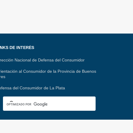
t
l
o
d
s
e
m
I
A
g
p
n
p
r
a
p
a
r
INKS DE INTERÉS
m
t
rección Nacional de Defensa del Consumidor
i
ientación al Consumidor de la Provincia de Buenos
r
res
fensa del Consumidor de La Plata