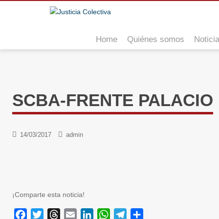
S
k
i
Home
Quiénes somos
Notici
p
t
o
m
a
SCBA-FRENTE PALACIO
i
n
c
o
14/03/2017
admin
n
t
e
n
t
¡Comparte esta noticia!
F
T
T
E
L
W
T
C