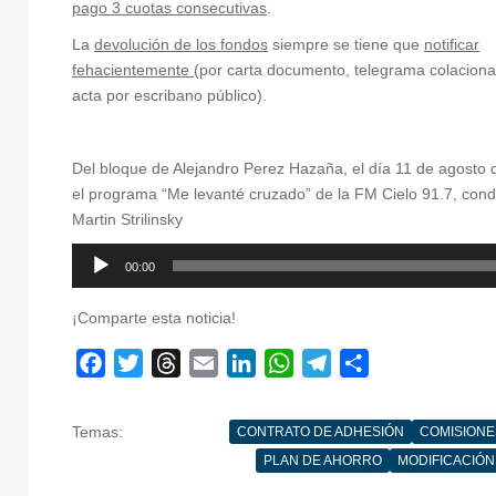
pago 3 cuotas consecutivas
.
La
devolución de los fondos
siempre se tiene que
notificar
fehacientemente
(por carta documento, telegrama colaciona
acta por escribano público).
Del bloque de Alejandro Perez Hazaña, el día 11 de agosto 
el programa “Me levanté cruzado” de la FM Cielo 91.7, cond
Martin Strilinsky
Reproductor
00:00
de
audio
¡Comparte esta noticia!
F
T
T
E
L
W
T
C
a
w
h
m
i
h
e
o
c
i
r
a
n
a
l
m
Temas:
CONTRATO DE ADHESIÓN
COMISIONE
e
t
e
i
k
t
e
p
PLAN DE AHORRO
MODIFICACIÓN
b
t
a
l
e
s
g
a