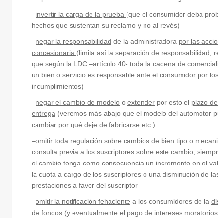
–
invertir la carga de la prueba
(que el consumidor deba prob
hechos que sustentan su reclamo y no al revés)
–
negar la responsabilidad
de la administradora
por las acci
concesionaria
(limita así la separación de responsabilidad,
que según la LDC –artículo 40- toda la cadena de comercial
un bien o servicio es responsable ante el consumidor por lo
incumplimientos)
–
negar el cambio de modelo
o
extender
por esto el
plazo de
entrega
(veremos más abajo que el modelo del automotor 
cambiar por qué deje de fabricarse etc.)
–
omitir
toda
regulación sobre cambios de bien
tipo o mecan
consulta previa a los suscriptores sobre este cambio, siemp
el cambio tenga como consecuencia un incremento en el val
la cuota a cargo de los suscriptores o una disminución de la
prestaciones a favor del suscriptor
–
omitir la notificación fehaciente
a los consumidores de la
di
de fondos
(y eventualmente el pago de intereses moratorios