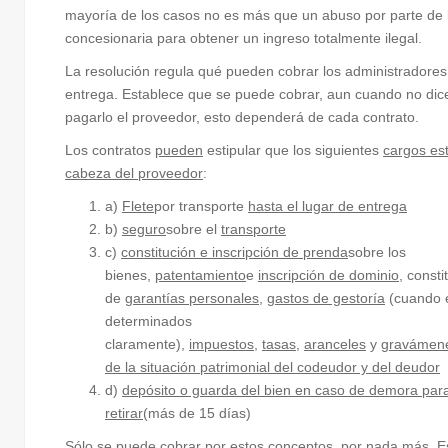
mayoría de los casos no es más que un abuso por parte de 
concesionaria para obtener un ingreso totalmente ilegal.
La resolución regula qué pueden cobrar los administradores
entrega. Establece que se puede cobrar, aun cuando no di
pagarlo el proveedor, esto dependerá de cada contrato.
Los contratos
pueden
estipular que los siguientes
cargos es
cabeza del proveedor
:
a)
Flete
por transporte
hasta el lugar de entrega
b)
seguro
sobre el
transporte
c)
constitución e inscripción de prenda
sobre los
bienes,
patentamiento
e
inscripción de dominio
, consti
de
garantías personales
,
gastos de gestoría
(cuando 
determinados
claramente),
impuestos
,
tasas
,
aranceles
y
gravámen
de la situación patrimonial del codeudor y del deudor
d)
depósito o guarda del bien en caso de demora par
retirar
(más de 15 días)
Sólo se puede cobrar por estos conceptos, por nada más. Es