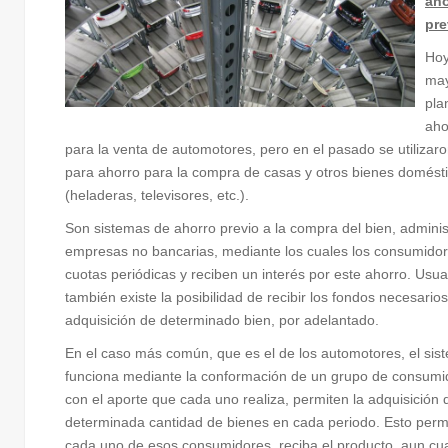
aho
pre
Hoy
may
pla
aho
para la venta de automotores, pero en el pasado se utilizar
para ahorro para la compra de casas y otros bienes domést
(heladeras, televisores, etc.).
Son sistemas de ahorro previo a la compra del bien, admini
empresas no bancarias, mediante los cuales los consumido
cuotas periódicas y reciben un interés por este ahorro. Usu
también existe la posibilidad de recibir los fondos necesarios
adquisición de determinado bien, por adelantado.
En el caso más común, que es el de los automotores, el sis
funciona mediante la conformación de un grupo de consumi
con el aporte que cada uno realiza, permiten la adquisición
determinada cantidad de bienes en cada periodo. Esto perm
cada uno de esos consumidores, reciba el producto, aun c