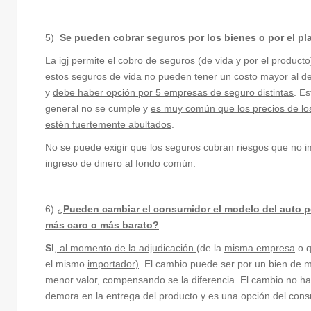
5)
Se pueden cobrar seguros por los bienes o por el pl
La igj
permite
el cobro de seguros (de
vida
y por el
producto
estos seguros de vida
no pueden tener un costo mayor al de
y
debe haber opción por 5 empresas de seguro distintas
. Es
general no se cumple y
es muy común que los precios de lo
estén fuertemente abultados
.
No se puede exigir que los seguros cubran riesgos que no im
ingreso de dinero al fondo común.
6) ¿
Pueden cambiar el consumidor el modelo del auto 
más caro o más barato?
SI
, al momento de la adjudicación
(de la
misma empresa
o q
el mismo
importador)
. El cambio puede ser por un bien de 
menor valor, compensando se la diferencia. El cambio no hab
demora en la entrega del producto y es una opción del cons