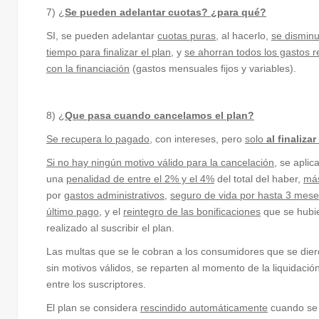
7) ¿
Se pueden adelantar cuotas? ¿para qué?
SI, se pueden adelantar
cuotas puras
, al hacerlo,
se disminu
tiempo para finalizar el plan
, y
se ahorran todos los gastos 
con la financiación
(gastos mensuales fijos y variables).
8) ¿
Que pasa cuando cancelamos el plan?
Se recupera lo pagado
, con intereses, pero
solo
al finalizar
Si no hay ningún motivo válido para la cancelación
, se aplic
una
penalidad de entre el 2% y el 4%
del total del haber,
má
por
gastos administrativos
,
seguro de vida por hasta 3 mese
último pago
, y el
reintegro de las bonificaciones
que se hubi
realizado al suscribir el plan.
Las multas que se le cobran a los consumidores que se dier
sin motivos válidos, se reparten al momento de la liquidación
entre los suscriptores.
El plan se considera
rescindido automáticamente
cuando se