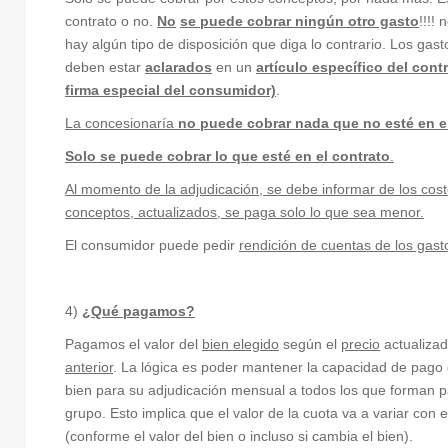
contrato o no.
No
se puede cobrar ningún otro gasto
!!!! 
hay algún tipo de disposición que diga lo contrario. Los gas
deben estar
aclarados
en un
artículo específico del cont
firma especial del consumidor)
.
La concesionaría
no puede cobrar nada que no esté en e
Solo se puede cobrar lo que esté en el contrato
.
Al momento de la adjudicación, se debe informar de los cos
conceptos, actualizados, se paga solo lo que sea menor.
El consumidor puede pedir
rendición de cuentas de los gast
4)
¿
Qué pagamos?
Pagamos el valor del
bien elegido
según el
precio
actualiza
anterior
. La lógica es poder mantener la capacidad de pago
bien para su adjudicación mensual a todos los que forman p
grupo. Esto implica que el valor de la cuota va a variar con 
(conforme el valor del bien o incluso si cambia el bien).