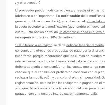
¿y el proveedor?
El proveedor puede modificar el bien
a entregar
si
el mism
fabricarse o de importarse.
La
notificación
de la modificaci
general (publicación en diario), y también en el
primer talón
la cuota posterior a la modificación
(que tendría el nuevo val
cuota). Esta opción es válida
únicamente cuando el nuevo b
no
supera
en precio
al 20%
del anterior
.
Si la diferencia es mayor
, se debe
notificar fehacientemente
consumidor y
ofrecerles propuestas de pago
por la diferenci
importante, porque recordemos que las cuotas no pueden m
retroactivamente y toda la diferencia del valor entre los mod
deberá abonarla el consumidor en las cuotas que tenga re
caso de que el consumidor prefiera no continuar con el plan
rechazar la modificación
y cancelar el plan, sin penalidad
. S
reglamentación, esto no implica recuperar lo pagado en el
sino que deberá esperar a la finalización del plan para obten
pagado, con una tasa de interés extremadamente baja.