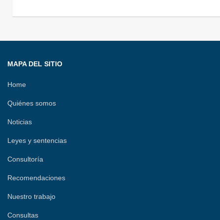
o
e
d
d
A
r
r
o
r
s
I
p
a
t
k
n
p
m
i
r
MAPA DEL SITIO
Home
Quiénes somos
Noticias
Leyes y sentencias
Consultoría
Recomendaciones
Nuestro trabajo
Consultas