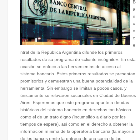
B
Consumid
a
de Naci
n
Comisión
c
Reforma de
o
LDC
Inclusión
c
e
consumido
ntral de la República Argentina difunde los primeros
en el Plan
resultados de su programa de «cliente incógnito». En esta
DDH
ocasión se enfocó a las herramientas de acceso al
sistema bancario. Estos primeros resultados se presentan
promisorios y demuestran una buena potencialidad de la
herramienta. Sin embargo se limitan a pocos casos, y
únicamente se relevaron sucursales en Ciudad de Buenos
Aires. Esperemos que este programa apunte a deudas
históricas del sistema bancario en derechos tan básicos
como el de un trato digno (incumplido a diario por los
tiempos de espera), así como en el derecho a obtener la
información mínima de la operatoria bancaria (la mayoría
de los bancos omite la entrega de una copia de las