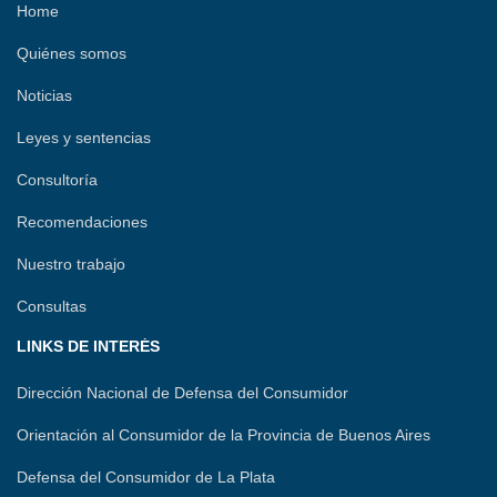
r
Home
Quiénes somos
Noticias
Leyes y sentencias
Consultoría
Recomendaciones
Nuestro trabajo
Consultas
LINKS DE INTERÉS
Dirección Nacional de Defensa del Consumidor
Orientación al Consumidor de la Provincia de Buenos Aires
Defensa del Consumidor de La Plata