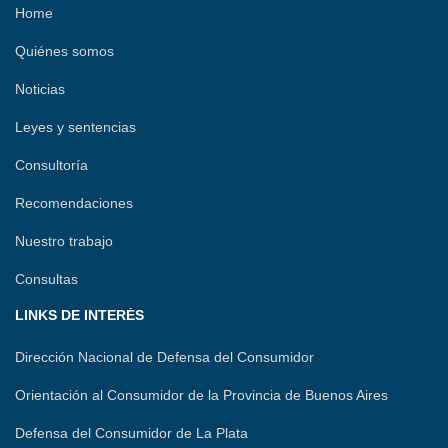
r
Home
Quiénes somos
Noticias
Leyes y sentencias
Consultoría
Recomendaciones
Nuestro trabajo
Consultas
LINKS DE INTERÉS
Dirección Nacional de Defensa del Consumidor
Orientación al Consumidor de la Provincia de Buenos Aires
Defensa del Consumidor de La Plata