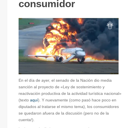
consumidor
Las y lo
consumidore
tenemos l
oportunida
de participa
en l
construcció
de nuestr
código
En el día de ayer, el senado de la Nación dio media
sanción al proyecto de «Ley de sostenimiento y
reactivación productiva de la actividad turística nacional»
(texto
aquí
). Y nuevamente (como pasó hace poco en
diputados al tratarse el mismo tema), los consumidores
se quedaron afuera de la discusión (pero no de la
cuenta!).