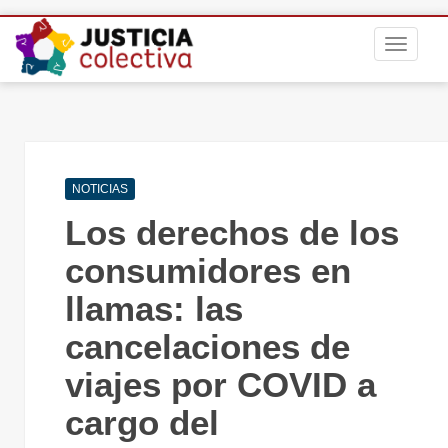
S
TOGGLE
k
i
p
t
o
m
Navegación
a
NOTICIAS
de
i
Los derechos de los
entradas
n
c
consumidores en
o
llamas: las
n
t
cancelaciones de
e
n
viajes por COVID a
t
cargo del