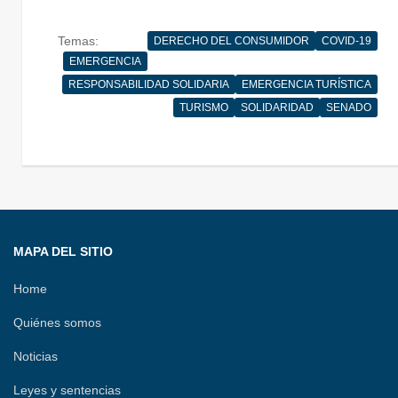
a
w
h
m
i
h
e
o
c
i
r
a
n
a
l
m
Temas:
DERECHO DEL CONSUMIDOR
COVID-19
e
t
e
i
k
t
e
p
EMERGENCIA
b
t
a
l
e
s
g
a
RESPONSABILIDAD SOLIDARIA
EMERGENCIA TURÍSTICA
o
e
d
d
A
r
r
TURISMO
SOLIDARIDAD
SENADO
o
r
s
I
p
a
t
k
n
p
m
i
r
MAPA DEL SITIO
Home
Quiénes somos
Noticias
Leyes y sentencias