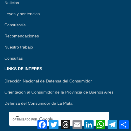
Noticias
Leyes y sentencias
Consultoría
Recomendaciones
Nuestro trabajo
Consultas
LINKS DE INTERÉS
Dirección Nacional de Defensa del Consumidor
Orientación al Consumidor de la Provincia de Buenos Aires
Defensa del Consumidor de La Plata
F
T
T
E
L
W
T
a
w
h
m
i
h
e
o