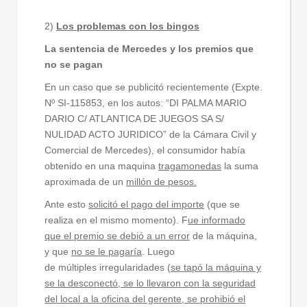
2)
Los problemas con los bingos
La sentencia de Mercedes y los premios que
no se pagan
En un caso que se publicitó recientemente (Expte.
Nº SI-115853, en los autos: “DI PALMA MARIO
DARIO C/ ATLANTICA DE JUEGOS SA S/
NULIDAD ACTO JURIDICO” de la Cámara Civil y
Comercial de Mercedes), el consumidor había
obtenido en una maquina
tragamonedas
la suma
aproximada de un
millón de pesos.
Ante esto
solicitó el pago del importe
(que se
realiza en el mismo momento). F
ue informado
que el premio se debió a un error
de la máquina,
y que
no se le pagaría
. Luego
de múltiples irregularidades (
se tapó la máquina y
se la desconectó, se lo llevaron con la seguridad
del local a la oficina del gerente, se prohibió el