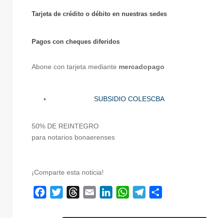
Tarjeta de crédito o débito en nuestras sedes
Pagos con cheques diferidos
Abone con tarjeta mediante
mercadopago
SUBSIDIO COLESCBA
50% DE REINTEGRO
para notarios bonaerenses
¡Comparte esta noticia!
F
T
T
E
L
W
T
C
a
w
h
m
i
h
e
o
c
i
r
a
n
a
l
m