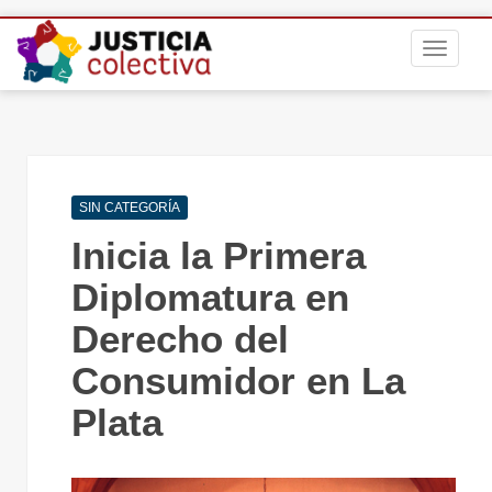
S
TOGGLE
k
i
p
t
o
m
Navegación
a
SIN CATEGORÍA
de
i
Inicia la Primera
entradas
n
c
Diplomatura en
o
Derecho del
n
t
Consumidor en La
e
n
Plata
t
MÁS SOBR