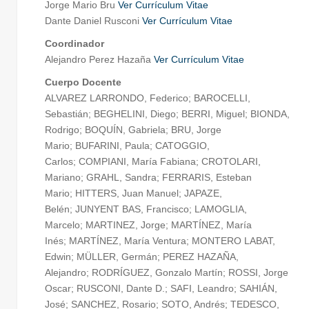
Jorge Mario Bru
Ver Currículum Vitae
Dante Daniel Rusconi
Ver Currículum Vitae
Coordinador
Alejandro Perez Hazaña
Ver Currículum Vitae
Cuerpo Docente
ALVAREZ LARRONDO, Federico; BAROCELLI,
Sebastián; BEGHELINI, Diego; BERRI, Miguel; BIONDA,
Rodrigo; BOQUÍN, Gabriela; BRU, Jorge
Mario; BUFARINI, Paula; CATOGGIO,
Carlos; COMPIANI, María Fabiana; CROTOLARI,
Mariano; GRAHL, Sandra; FERRARIS, Esteban
Mario; HITTERS, Juan Manuel; JAPAZE,
Belén; JUNYENT BAS, Francisco; LAMOGLIA,
Marcelo; MARTINEZ, Jorge; MARTÍNEZ, María
Inés; MARTÍNEZ, María Ventura; MONTERO LABAT,
Edwin; MÜLLER, Germán; PEREZ HAZAÑA,
Alejandro; RODRÍGUEZ, Gonzalo Martín; ROSSI, Jorge
Oscar; RUSCONI, Dante D.; SAFI, Leandro; SAHIÁN,
José; SANCHEZ, Rosario; SOTO, Andrés; TEDESCO,