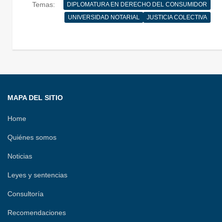
Temas:
DIPLOMATURA EN DERECHO DEL CONSUMIDOR
e
t
e
i
k
t
e
p
UNIVERSIDAD NOTARIAL
JUSTICIA COLECTIVA
b
t
a
l
e
s
g
a
o
e
d
d
A
r
r
o
r
s
I
p
a
t
k
n
p
m
i
r
MAPA DEL SITIO
Home
Quiénes somos
Noticias
Leyes y sentencias
Consultoría
Recomendaciones