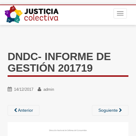
S
TOGGLE
k
i
p
t
o
m
DNDC- INFORME DE
a
i
GESTIÓN 201719
n
c
o
14/12/2017
admin
n
t
e
Anterior
Soguiente
n
t