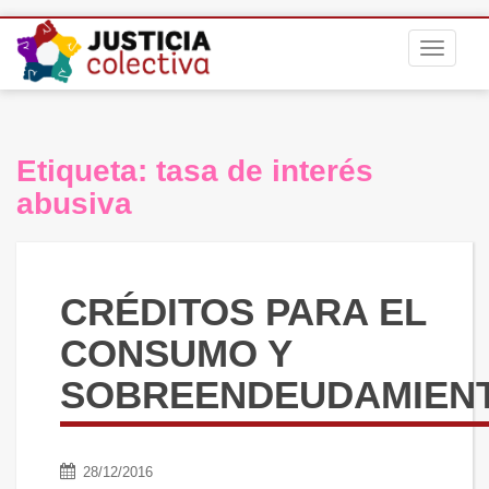
S
TOGGLE
k
i
p
t
o
Etiqueta:
tasa de interés
m
abusiva
a
i
n
c
CRÉDITOS PARA EL
o
n
CONSUMO Y
t
e
SOBREENDEUDAMIEN
n
t
28/12/2016