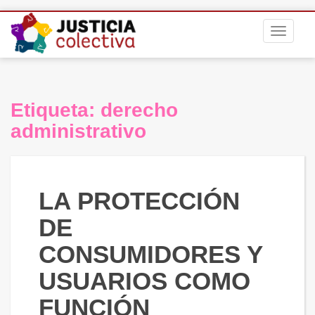
S
TOGGLE
k
i
p
t
o
Etiqueta:
derecho
m
administrativo
a
i
n
c
LA PROTECCIÓN
o
n
DE
t
e
CONSUMIDORES Y
n
USUARIOS COMO
t
FUNCIÓN